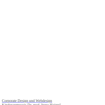
Corporate Design und Webdesign
Kinderarztpraxis Dr. med. Irene Hoigné